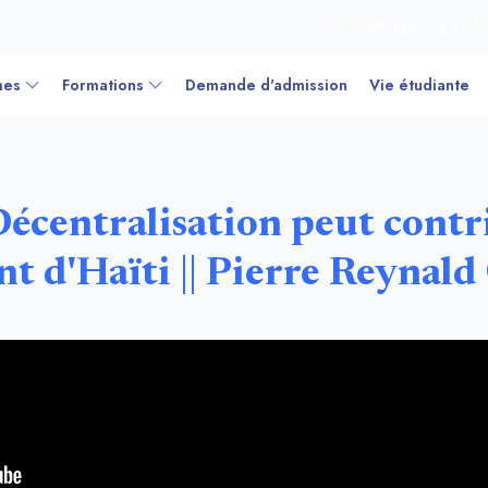
info@iggep.org / inf
mes
Formations
Demande d'admission
Vie étudiante
écentralisation peut contr
t d'Haïti || Pierre Reyna