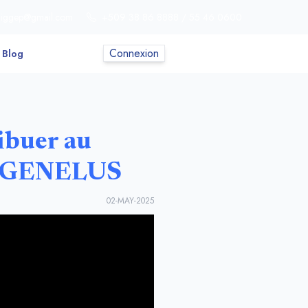
o.iggep@gmail.com
+509 38 86 8888 / 55 46 0600
Connexion
S'enregistrer
Blog
ibuer au
ld GENELUS
02-MAY-2025